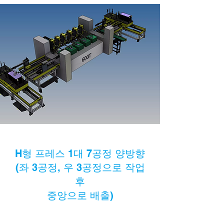
H형 프레스 1대 7공정 양방향
(좌 3공정, 우 3공정으로 작업
후
중앙으로 배출)