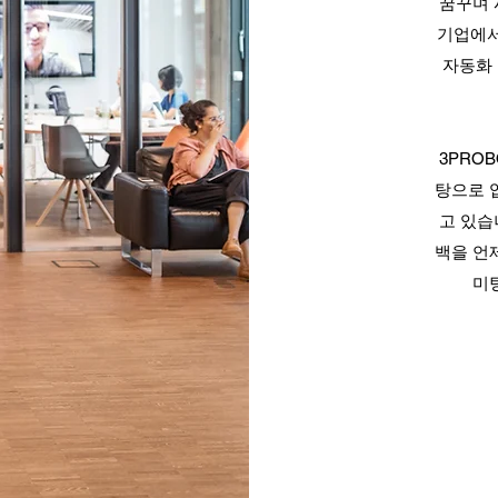
꿈꾸며 
기업에서
자동화 
3PRO
탕으로 
고 있습
백을 언
미